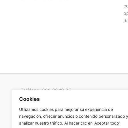
co
op
de
Teléfono: 660 39 19 35
Cookies
Email:
Utilizamos cookies para mejorar su experiencia de
infoescuelanuevoestilo@escuelanuevoestilo.co
navegación, ofrecer anuncios o contenido personalizado 
m
analizar nuestro tráfico. Al hacer clic en 'Aceptar todo',